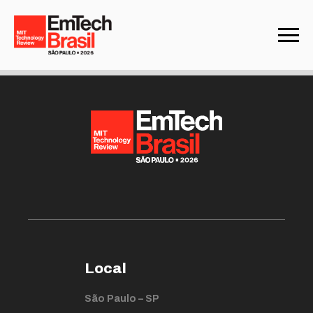
Not found
Local
São Paulo – SP