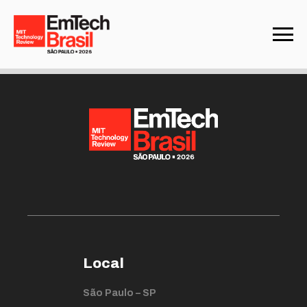
Not found
Local
São Paulo – SP