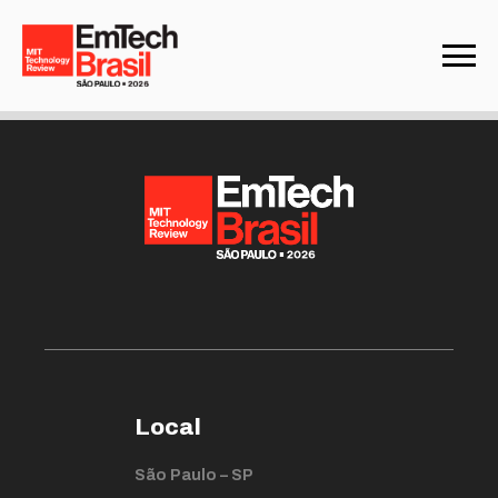
Not found
Local
São Paulo – SP